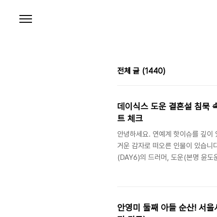
본문 바로가기
전체 글
(1440)
데이식스 도운 결혼설 침묵 속
트 체크
안녕하세요. 연예계 핫이슈를 깊이 
거운 감자로 떠오른 인물이 있습니다
(DAY6)의 드러머, 도운(본명 윤
본인의 '침묵', 그리고 타이밍 좋
목소리가 동시에 나오고 있습니다. 
도운이 모습을 드러내지 않으면서 "
상황인데요. 오늘 포스팅에서는 이 논
안영미 둘째 아들 순산! 서울