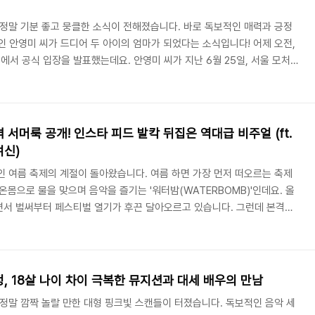
 정말 기분 좋고 뭉클한 소식이 전해졌습니다. 바로 독보적인 매력과 긍정
인 안영미 씨가 드디어 두 아이의 엄마가 되었다는 소식입니다! 어제 오전,
서 공식 입장을 발표했는데요. 안영미 씨가 지난 6월 25일, 서울 모처의
을 품에 안았다고 합니다. 현재 산모와 아이 모두 무척 건강한 상태이며, 가
게 안정을 취하고 있다고 하는데요. 기쁜 득남 소식과 함께, 그동안 안영
 의혹까지 멋지게 날려버려 팬으로서 더욱 마음이 홀가분해지는 순간입니
와 비하인드를 자세히 짚어볼게요! ..
 서머룩 공개! 인스타 피드 발칵 뒤집은 역대급 비주얼 (ft.
여신)
인 여름 축제의 계절이 돌아왔습니다. 여름 하면 가장 먼저 떠오르는 축제
 온몸으로 물을 맞으며 음악을 즐기는 '워터밤(WATERBOMB)'인데요. 올
면서 벌써부터 페스티벌 열기가 후끈 달아오르고 있습니다. 그런데 본격적
게 달군 주인공이 있습니다. 바로 독보적인 표정 연기와 러블리한 매력으로
멤버, 츠키입니다! 최근 츠키가 자신의 SNS를 통해 워터밤 출격을 앞두고 역대
장을 저격했는데요. 오늘은 '스타★샷' 이슈로 떠오른 츠키의 핫한 패션과
그녀의 활약상에 대해 자세히..
, 18살 나이 차이 극복한 뮤지션과 대세 배우의 만남
 정말 깜짝 놀랄 만한 대형 핑크빛 스캔들이 터졌습니다. 독보적인 음악 세