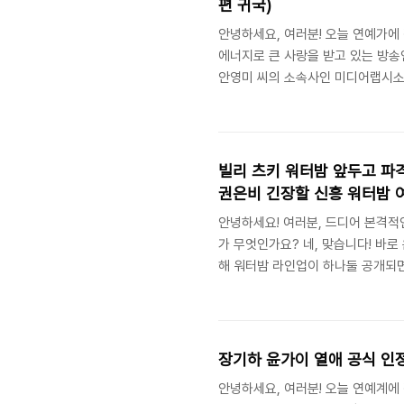
편 귀국)
안녕하세요, 여러분! 오늘 연예가에
에너지로 큰 사랑을 받고 있는 방송
안영미 씨의 소속사인 미디어랩시소에
한 병원에서 아주 건강한 둘째 아들
족들의 따뜻한 보살핌 속에서 행복하
미 씨를 따라다녔던 해묵은 루머와
다. 오늘은 이 감동적인 출산 스토리
빌리 츠키 워터밤 앞두고 파격
권은비 긴장할 신흥 워터밤 
안녕하세요! 여러분, 드디어 본격적
가 무엇인가요? 네, 맞습니다! 바로
해 워터밤 라인업이 하나둘 공개되
인 축제 시작 전부터 온라인을 뜨겁
사랑받는 그룹 빌리(Billlie)의 
급 파격 서머룩을 공개해 팬들의 심
올여름 워터밤 여신 자리를 노리는 
장기하 윤가이 열애 공식 인정
안녕하세요, 여러분! 오늘 연예계에