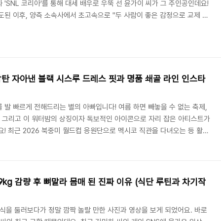
'SNL 코리아'를 통해 대세 배우로 우뚝 선 윤가이 씨가 그 주인공인데요!
도된 이후, 양측 소속사에서 초고속으로 "두 사람이 좋은 감정으로 교제 중
 인정했습니다. 장르를 넘나드는 예술가적 감성을 지닌 두 사람이 어떻게 인
이들을 놀라게 한 나이 차이와 프로필까지 블로거로서 팩트 기반으로 깔끔하
 ♥ 윤가이, 초고속 열애 인정 "예쁜 만남 이어가는 중" 최근 연예계 미디어
핑크빛 열애설이 기습적으로..
 감탄 자아낸 블랙 시스루 드레스 핏과 명품 쇄골 라인 인스타
 발 빠르게 전해드리는 별의 아빠입니다! 여름 하면 빼놓을 수 없는 축제,
이죠. 그리고 이 워터밤의 상징이자 독보적인 아이콘으로 자리 잡은 아티스트가
요! 최근 2026 북중미 월드컵 응원단으로 멕시코 직관을 다녀오는 등 활발
모았던 그녀가, 이번에는 숨 막히는 올블랙 드레스 자태를 공개하며 또 한
. 팬들의 마음을 단숨에 사로잡은 권은비 씨의 치명적인 비주얼 근황과 스
다. 1. "역시 워터밤 여신" 권은비, 시선을 압도하는 블랙 드레스 자태
(인스타그램)를 통해 ..
9kg 감량 후 뼈말라 몸매 된 진짜 이유 (식단 루틴과 차기작
소식을 둘러보다가 정말 깜짝 놀랄 만한 사진과 영상을 보게 되었어요. 바로