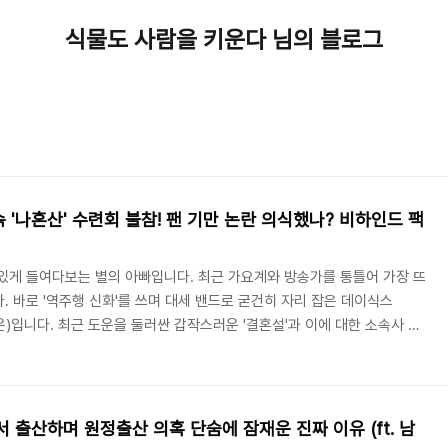
식물도 사람을 키운다 님의 블로그
 '나혼산' 수련회 불참! 팬 기만 논란 의식했나? 비하인드 팩
있게 들여다보는 별의 아빠입니다. 최근 가요계와 방송가를 통틀어 가장 뜨
. 바로 '역주행 신화'를 쓰며 대세 밴드로 굳건히 자리 잡은 데이식스
도운)입니다. 최근 도운을 둘러싼 갑작스러운 '결혼설'과 이에 대한 소속사 및
게 겹친 예능 프로그램 불참 소식까지 전해지며 팬들 사이에서 우려와 실망의
특히 MBC의 간판 예능 '나 혼자 산다'의 대형 프로젝트였던 수련회 특집에
팬 기만 논란을 의식해 잠적하거나 피한 것이 아니냐"는 의혹까지 불거진
란의 시작과 현재 상황,..
서 출산하며 원정출산 의혹 단숨에 잠재운 진짜 이유 (ft. 남