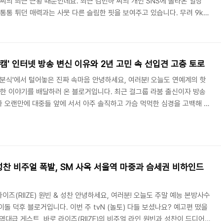
씨의 최근 근황 때문인데요. 최근 김민하 씨의 개인 SNS에 올라온 일상
통통 튀던 매력과는 사뭇 다른 슬림한 핏을 보여주고 있습니다. 무려 9kg
각에서는 "뼈밖에 안 남은 것 같다", "건강이 걱정될 정도로 앙상하다"라며
 대체 김민하 씨가 이토록 혹독하게 살을 뺀 진짜 이유는 무엇일까요? 그리
엇이었는지 팩트 체크와 함께 자세히 짚어보겠습니다. 1. "뼈 밖에 안 남
영상 최근 김민하 씨..
여캠' 인터넷 방송 변신 이유와 2년 고민 속 선입견 고충 토로
에나분식'에서 털어놓은 진짜 속마음 안녕하세요, 여러분! 오늘도 연예계의 핫
솔한 이야기를 배달하러 온 블로거입니다. 최근 걸그룹 라붐 출신이자 방송
 오랜만에 대중들 앞에 서서 아주 솔직하고 가슴 먹먹한 심경을 고백해 큰
 최근 유튜브 채널 '에나분식'에 게스트로 출연해, 최근 자신이 선택한 행보
신에 대한 비하인드 스토리와 그간 혼자 감내해야 했던 마음고생을 가감 없이
연예인으로서 대중들의 시선 속에서 살아온 그녀가 왜 이런 파격적인 선택
 모르게 몰입하게 되더라고요...
성찬 비주얼 폭발, SM 사옥 서울역 마중과 슴세권 비하인드
 라이즈(RIIZE) 원빈 & 성찬 안녕하세요, 여러분! 오늘도 주말 예능 본방사수
돌 덕후 블로거입니다. 이번 주 tvN (놀토) 다들 보셨나요? 예고편 떴을
역대급 게스트, 바로 라이즈(RIIZE)의 비주얼 라인 원빈과 성찬이 드디어