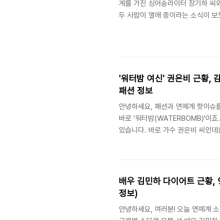
계를 가진 싱어송라이터 장기하 씨와 
두 사람이 열애 중이라는 소식이 보
인 게 맞다"라며 열애 사실을 공식
연을 맺게 되었는지, 그리고 많은 
게 정리해 드리겠습니다. 1. 장기하
매체들을 통해 장기하와 윤가이의 
'워터밤 여신' 권은비 근황,
패션 정보
안녕하세요, 패션과 연예계 핫이슈를
바로 '워터밤(WATERBOMB)'
있습니다. 바로 가수 권은비 씨인데
한 글로벌 행보를 보여주며 화제를 
번 온라인을 뜨겁게 달구고 있습니다
타일링 포인트를 자세하게 살펴보겠습니
최근 권은비 씨는 자신의 개인 SNS
배우 김민하 다이어트 근황, 
정보)
안녕하세요, 여러분! 오늘 연예계 