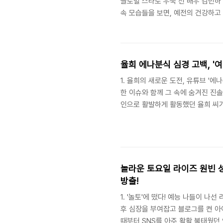
글로벌 스타로 우뚝 선 배우 김민하 
속 모습들을 보면, 예전의 건강하고 
이나 체중을 감량했다고 하는데, 일
우려의 섞인 반응을 보이기도 했죠.
고 그녀가 선택한 다이어트 방법은 무
았다?" 우려를 자아낸 김민하 근황 
율희 에나분식 심경 고백, '
1. 율희의 새로운 도전, 유튜브 '
한 이슈와 함께 그 속에 숨겨진 진
인으로 활발하게 활동했던 율희 씨가
화제를 모으고 있습니다. 율희 씨는
인 '여캠(인터넷 개인 방송)' 변
털어놓았는데요. 아이 세 엄마이자 
을 하게 되었는지, 방송을 보며 저도
놀라운 토요일 라이즈 원빈 
방출!
1. '놀토'에 떴다! 예능 나들이 나선
후 심장을 부여잡고 블로그를 켠 아이
때부터 SNS를 아주 활활 불태웠던 